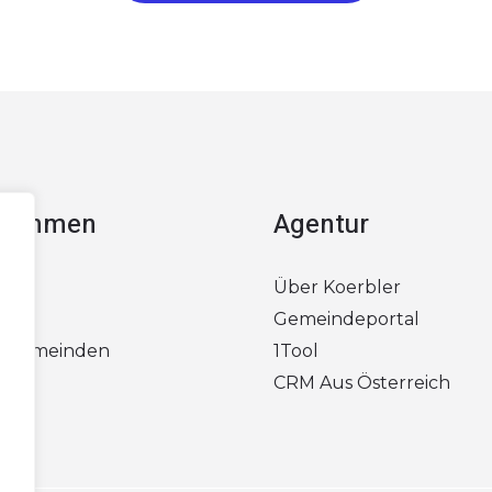
rnehmen
Agentur
ns
Über Koerbler
onen
Gemeindeportal
r Gemeinden
1Tool
t
CRM Aus Österreich