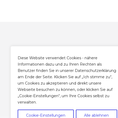
Gemeinde SMS
Unte
Diese Website verwendet Cookies - nähere
Informationen dazu und zu Ihren Rechten als
Körbler GmbH
Über u
Benutzer finden Sie in unserer Datenschutzerklärung
Hofweg 1
Funkti
am Ende der Seite. Klicken Sie auf „Ich stimme zu“,
8435 Wagna
um Cookies zu akzeptieren und direkt unsere
SMS fü
Tel. +43 3452 - 214 214
Webseite besuchen zu können, oder klicken Sie auf
Kontak
„Cookie-Einstellungen“, um Ihre Cookies selbst zu
verwalten.
Cookie-Einstellungen
Alle ablehnen