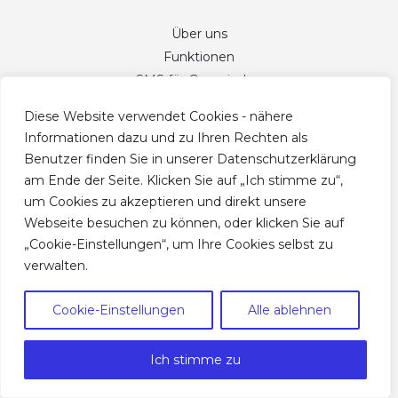
Über uns
Funktionen
SMS für Gemeinden
Kontakt
Diese Website verwendet Cookies - nähere
Informationen dazu und zu Ihren Rechten als
Agentur
Benutzer finden Sie in unserer Datenschutzerklärung
am Ende der Seite. Klicken Sie auf „Ich stimme zu“,
Über Koerbler
um Cookies zu akzeptieren und direkt unsere
Webseite besuchen zu können, oder klicken Sie auf
Gemeindeportal
„Cookie-Einstellungen“, um Ihre Cookies selbst zu
1Tool
verwalten.
CRM Aus Österreich
Links
Cookie-Einstellungen
Alle ablehnen
Blog
Ich stimme zu
CRM