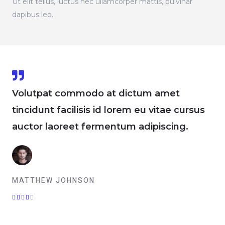
Ut elit tellus, luctus nec ullamcorper mattis, pulvinar
dapibus leo.
Volutpat commodo at dictum amet
tincidunt facilisis id lorem eu vitae cursus
auctor laoreet fermentum adipiscing.
MATTHEW JOHNSON




