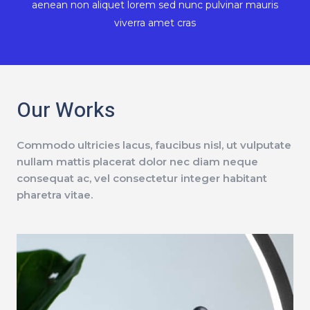
aenean non aliquet lorem sed nunc pulvinar mauris
viverra amet cras
Our Works
Commodo ultricies lacus, faucibus nisl, ut vulputate
nullam mattis placerat dolor nec diam neque
consequat ac, vel consectetur integer habitant
pharetra vitae.