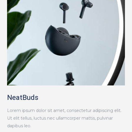
NeatBuds
Lorem ipsum dolor sit amet, consectetur adipiscing elit.
Ut elit tellus, luctus nec ullamcorper mattis, pulvinar
dapibus leo.